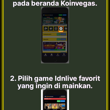
pada beranda Koinvegas.
2. Pilih game Idnlive favorit
yang ingin di mainkan.